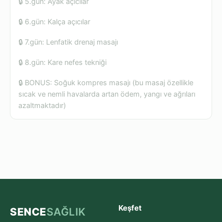
🔒 5.gün: Ayak açıcılar
🔒 6.gün: Kalça açıcılar
🔒 7.gün: Lenfatik drenaj masajı
🔒 8.gün: Kare nefes tekniği
🔒 BONUS: Soğuk kompres masajı (bu masaj özellikle
sıcak ve nemli havalarda artan ödem, yangı ve ağrıları
azaltmaktadır)
Keşfet
SENCE
SAĞLIK