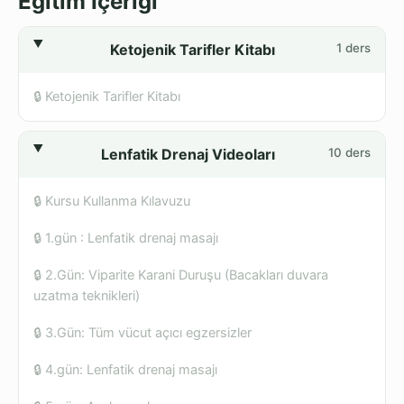
Eğitim İçeriği
Ketojenik Tarifler Kitabı
1 ders
🔒 Ketojenik Tarifler Kitabı
Lenfatik Drenaj Videoları
10 ders
🔒 Kursu Kullanma Kılavuzu
🔒 1.gün : Lenfatik drenaj masajı
🔒 2.Gün: Viparite Karani Duruşu (Bacakları duvara
uzatma teknikleri)
🔒 3.Gün: Tüm vücut açıcı egzersizler
🔒 4.gün: Lenfatik drenaj masajı