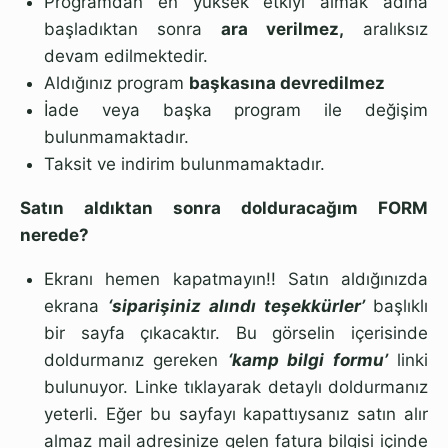
Programdan en yüksek etkiyi almak adına
başladıktan sonra
ara verilmez,
aralıksız
devam edilmektedir.
Aldığınız program
başkasına devredilmez
İade veya başka program ile değişim
bulunmamaktadır.
Taksit ve indirim bulunmamaktadır.
Satın aldıktan sonra dolduracağım FORM
nerede?
Ekranı hemen kapatmayın!! Satın aldığınızda
ekrana
‘siparişiniz alındı teşekkürler’
başlıklı
bir sayfa çıkacaktır. Bu görselin içerisinde
doldurmanız gereken
‘kamp bilgi formu’
linki
bulunuyor. Linke tıklayarak detaylı doldurmanız
yeterli. Eğer bu sayfayı kapattıysanız satın alır
almaz mail adresinize gelen fatura bilgisi içinde