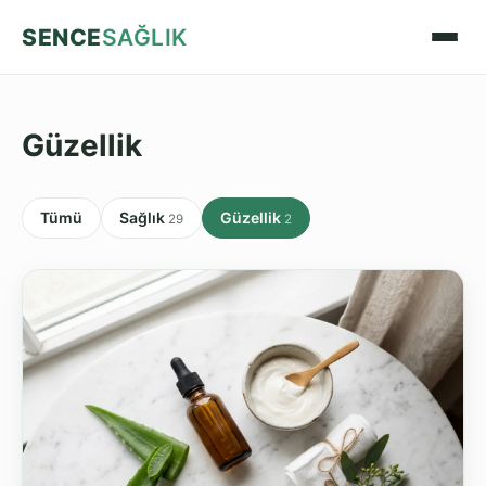
SENCE
SAĞLIK
Güzellik
Tümü
Sağlık
Güzellik
29
2