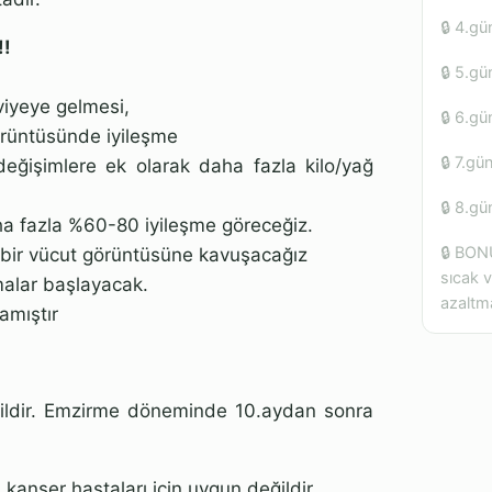
🔒 4.gü
!!
🔒 5.gü
viyeye gelmesi,
🔒 6.gü
görüntüsünde iyileşme
🔒 7.gü
eğişimlere ek olarak daha fazla kilo/yağ
🔒 8.gü
a fazla %60-80 iyileşme göreceğiz.
🔒 BON
 bir vücut görüntüsüne kavuşacağız
sıcak v
malar başlayacak.
azaltm
amıştır
ildir. Emzirme döneminde 10.aydan sonra
 kanser hastaları için uygun değildir.