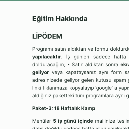
Eğitim Hakkında
LİPÖDEM
Programı satın aldıktan ve formu doldur
yapılacaktır
. İş günleri sadece hafta i
dolduracağım; •⁠ ⁠Satın aldıktan sonra
ekr
geliyor
veya kapattıysanız aynı form satı
adresinizede geliyor gelen kutusu spam gi
linki tıklanmaza kopyalayıp ‘google’ a yapı
aldığınız paketteki tüm programlara aynı gü
Paket-3: 18 Haftalık Kamp
Menüler
5 iş günü içinde
mailinize tesli
dahil değildir sadece hafta içleri sayılmakt