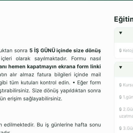
Eğiti
duktan sonra
5 İŞ GÜNÜ içinde size dönüş
🔒 Ketoj
çleri olarak sayılmaktadır. Formu nasıl
anı hemen kapatmayın ekrana form linki
n alır almaz fatura bilgileri içinde mail
bi tüm kutuları kontrol edin. •⁠ Eğer form
🔒 Kurs
ştırabilirsiniz. Size dönüş yapıldıktan sonra
🔒 1.gü
n erişim sağlayabilirsiniz.
🔒 2.Gü
uzatma 
m edilmektedir. Bu iş günlerine hafta sonu
🔒 3.Gü
adır.