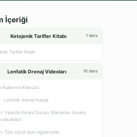
m İçeriği
Ketojenik Tarifler Kitabı
1 ders
enik Tarifler Kitabı
Lenfatik Drenaj Videoları
10 ders
u Kullanma Kılavuzu
n : Lenfatik drenaj masajı
n: Viparite Karani Duruşu (Bacakları duvara
teknikleri)
n: Tüm vücut açıcı egzersizler