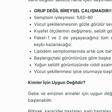
GRUP DEĞİL BİREYSEL ÇALIŞMADIR!!
Semptom iyileşmesi: %60-80
Vücut şekillenmesinin gözle görülür se
Kıyafet ölçülerinin değişmesi, selülit 
Paket-1 ve 2 de yaşayacağınız tüm d
kaybı kazanacağız.
Lipödem semptomlarında artık çok dah
Başlangıçtaki görüntünüze göre başka
Yoğun selülit görüntüsünde ciddi azal
Vücut şekillenmesi iyice oturmaya başl
Kimler İçin Uygun Değildir?
Gebe ve emziren anneler için uygun değ
başlanabilir.
Böbrek, karaciğer hastaları, kalp hastaları,