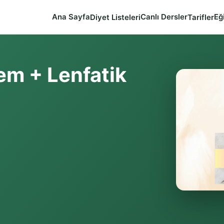
Ana Sayfa
Canlı Dersler
Eğ
Diyet Listeleri
Tarifler
em + Lenfatik