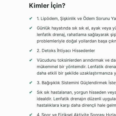
Kimler İçin?
1. Lipödem, Şişkinlik ve Ödem Sorunu Y
Günlük hayatında sık sık el, ayak veya 
lenfatik drenaj, rahatlama sağlayarak şişk
problemleriyle doğal yollardan başa çıkm
2. Detoks İhtiyacı Hissedenler
Vücudunu toksinlerden arındırmak ve daha
mükemmel bir yöntemdir. Lenfatik drenaj
daha etkili bir şekilde uzaklaştırmanıza y
3. Bağışıklık Sistemini Güçlendirmek İste
Sık sık hastalanan, yorgun hisseden veya
idealdir. Lenfatik drenajın düzenli uygul
hastalıklara karşı daha dirençli hale gelm
4. Spor ve Fiziksel Aktivite Sonrası Hız