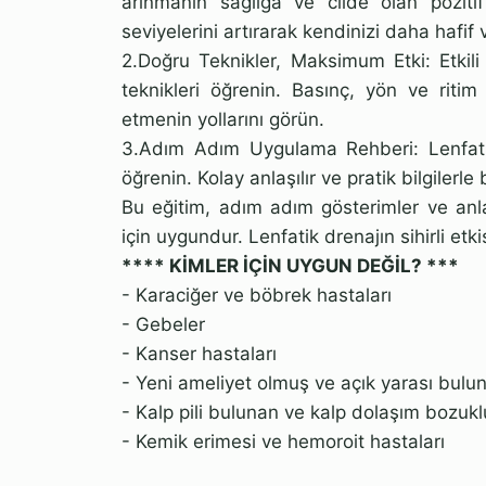
arınmanın sağlığa ve cilde olan pozitif
seviyelerini artırarak kendinizi daha hafif 
2.Doğru Teknikler, Maksimum Etki: Etkili
teknikleri öğrenin. Basınç, yön ve ritim 
etmenin yollarını görün.
3.Adım Adım Uygulama Rehberi: Lenfatik
öğrenin. Kolay anlaşılır ve pratik bilgilerle
Bu eğitim, adım adım gösterimler ve anlaş
için uygundur. Lenfatik drenajın sihirli etk
**** KİMLER İÇİN UYGUN DEĞİL? ***
- Karaciğer ve böbrek hastaları
- Gebeler
- Kanser hastaları
- Yeni ameliyet olmuş ve açık yarası bulu
- Kalp pili bulunan ve kalp dolaşım bozukl
- Kemik erimesi ve hemoroit hastaları