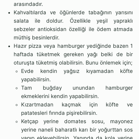
arasındadır.
Kahvaltılarda ve öğünlerde tabağının yarısını
salata ile doldur. Özellikle yeşil yapraklı
sebzeler antioksidan özelliği ile ödem atmada
müthiş besinlerdir.
Hazır pizza veya hamburger yediğinde bazen 1
haftada tüketmek gereken yağı belki de bir
oturuşta tüketmiş olabilirsin. Bunu önlemek için;
Evde kendin yağsız kıyamadan köfte
yapabilirsin.
Tam buğday unundan hamburger
ekmeklerini kendin yapabilirsin.
Kızartmadan kaçmak için köfte ve
patatesleri fırında pişirebilirsin.
Ketçap yerine domates sosu, mayonez
yerine naneli baharatlı karı bir yoğurttan sos
yapıp ekleyebilirsin. Yanında da kola yerine