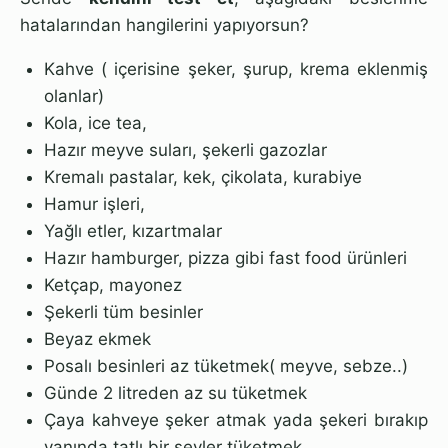
hatalarından hangilerini yapıyorsun?
Kahve ( içerisine şeker, şurup, krema eklenmiş
olanlar)
Kola, ice tea,
Hazır meyve suları, şekerli gazozlar
Kremalı pastalar, kek, çikolata, kurabiye
Hamur işleri,
Yağlı etler, kızartmalar
Hazır hamburger, pizza gibi fast food ürünleri
Ketçap, mayonez
Şekerli tüm besinler
Beyaz ekmek
Posalı besinleri az tüketmek( meyve, sebze..)
Günde 2 litreden az su tüketmek
Çaya kahveye şeker atmak yada şekeri bırakıp
yanında tatlı bir şeyler tüketmek