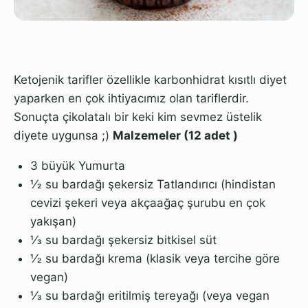
Ketojenik tarifler özellikle karbonhidrat kısıtlı diyet
yaparken en çok ihtiyacımız olan tariflerdir.
Sonuçta çikolatalı bir keki kim sevmez üstelik
diyete uygunsa ;)
Malzemeler (12 adet )
3 büyük Yumurta
1⁄2 su bardağı şekersiz Tatlandırıcı (hindistan
cevizi şekeri veya akçaağaç şurubu en çok
yakışan)
1⁄3 su bardağı şekersiz bitkisel süt
1⁄2 su bardağı krema (klasik veya tercihe göre
vegan)
1⁄3 su bardağı eritilmiş tereyağı (veya vegan