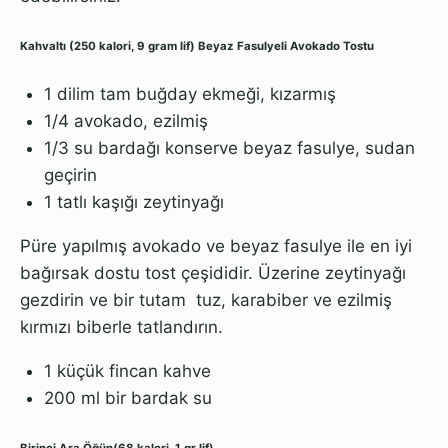
Kahvaltı (250 kalori, 9 gram lif)
Beyaz Fasulyeli Avokado Tostu
1 dilim tam buğday ekmeği, kızarmış
1/4 avokado, ezilmiş
1/3 su bardağı konserve beyaz fasulye, sudan
geçirin
1 tatlı kaşığı zeytinyağı
Püre yapılmış avokado ve beyaz fasulye ile en iyi
bağırsak dostu tost çeşididir. Üzerine zeytinyağı
gezdirin ve bir tutam tuz, karabiber ve ezilmiş
kırmızı biberle tatlandırın.
1 küçük fincan kahve
200 ml bir bardak su
Birinci Ara Öğün(68 kalori, 1 gr lif)