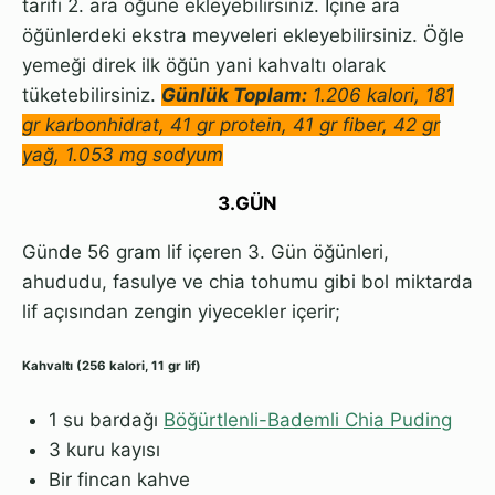
tarifi 2. ara öğüne ekleyebilirsiniz. İçine ara
öğünlerdeki ekstra meyveleri ekleyebilirsiniz. Öğle
yemeği direk ilk öğün yani kahvaltı olarak
tüketebilirsiniz.
Günlük Toplam:
1.206 kalori, 181
gr karbonhidrat, 41 gr protein, 41 gr fiber, 42 gr
yağ, 1.053 mg sodyum
3.GÜN
Günde 56 gram lif içeren 3. Gün öğünleri,
ahududu, fasulye ve chia tohumu gibi bol miktarda
lif açısından zengin yiyecekler içerir;
Kahvaltı (256 kalori, 11 gr lif)
1 su bardağı
Böğürtlenli-Bademli Chia Puding
3 kuru kayısı
Bir fincan kahve