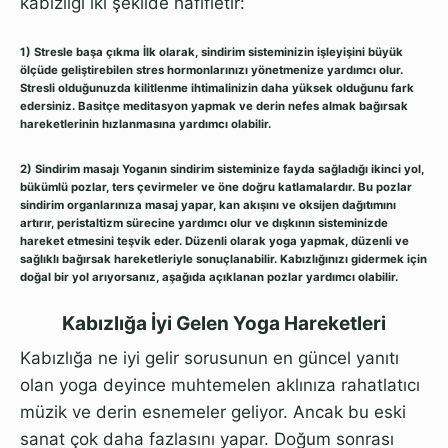
kabızlığı iki şekilde hafifletir:
1) Stresle başa çıkma
İlk olarak, sindirim sisteminizin işleyişini büyük
ölçüde geliştirebilen stres hormonlarınızı yönetmenize yardımcı olur.
Stresli olduğunuzda kilitlenme ihtimalinizin daha yüksek olduğunu fark
edersiniz. Basitçe meditasyon yapmak ve derin nefes almak bağırsak
hareketlerinin hızlanmasına yardımcı olabilir.
2) Sindirim masajı
Yoganın sindirim sisteminize fayda sağladığı ikinci yol,
bükümlü pozlar, ters çevirmeler ve öne doğru katlamalardır. Bu pozlar
sindirim organlarınıza masaj yapar, kan akışını ve oksijen dağıtımını
artırır, peristaltizm sürecine yardımcı olur ve dışkının sisteminizde
hareket etmesini teşvik eder. Düzenli olarak yoga yapmak, düzenli ve
sağlıklı bağırsak hareketleriyle sonuçlanabilir. Kabızlığınızı gidermek için
doğal bir yol arıyorsanız, aşağıda açıklanan pozlar yardımcı olabilir.
Kabızlığa İyi Gelen Yoga Hareketleri
Kabızlığa ne iyi gelir sorusunun en güncel yanıtı
olan yoga deyince muhtemelen aklınıza rahatlatıcı
müzik ve derin esnemeler geliyor. Ancak bu eski
sanat çok daha fazlasını yapar. Doğum sonrası