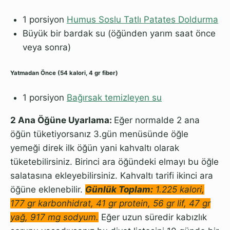
1 porsiyon
Humus Soslu Tatlı Patates Doldurma
Büyük bir bardak su (öğünden yarım saat önce
veya sonra)
Yatmadan Önce (54 kalori, 4 gr fiber)
1 porsiyon
Bağırsak temizleyen su
2 Ana Öğüne Uyarlama:
Eğer normalde 2 ana
öğün tüketiyorsanız 3.gün menüsünde öğle
yemeği direk ilk öğün yani kahvaltı olarak
tüketebilirsiniz. Birinci ara öğündeki elmayı bu öğle
salatasına ekleyebilirsiniz. Kahvaltı tarifi ikinci ara
öğüne eklenebilir.
Günlük Toplam:
1.225 kalori,
177 gr karbonhidrat, 41 gr protein, 56 gr lif, 47 gr
yağ, 917 mg sodyum.
Eğer uzun süredir kabızlık