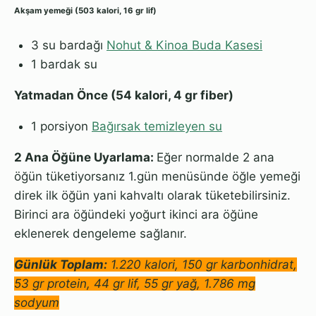
Akşam yemeği (503 kalori, 16 gr lif)
3 su bardağı
Nohut & Kinoa Buda Kasesi
1 bardak su
Yatmadan Önce (54 kalori, 4 gr fiber)
1 porsiyon
Bağırsak temizleyen su
2 Ana Öğüne Uyarlama:
Eğer normalde 2 ana
öğün tüketiyorsanız 1.gün menüsünde öğle yemeği
direk ilk öğün yani kahvaltı olarak tüketebilirsiniz.
Birinci ara öğündeki yoğurt ikinci ara öğüne
eklenerek dengeleme sağlanır.
Günlük Toplam:
1.220 kalori, 150 gr karbonhidrat,
53 gr protein, 44 gr lif, 55 gr yağ, 1.786 mg
sodyum