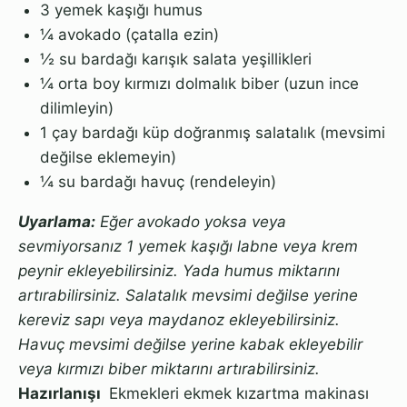
3 yemek kaşığı humus
¼ avokado (çatalla ezin)
½ su bardağı karışık salata yeşillikleri
¼ orta boy kırmızı dolmalık biber (uzun ince
dilimleyin)
1 çay bardağı küp doğranmış salatalık (mevsimi
değilse eklemeyin)
¼ su bardağı havuç (rendeleyin)
Uyarlama:
Eğer avokado yoksa veya
sevmiyorsanız 1 yemek kaşığı labne veya krem
peynir ekleyebilirsiniz. Yada humus miktarını
artırabilirsiniz.
Salatalık mevsimi değilse yerine
kereviz sapı veya maydanoz ekleyebilirsiniz.
Havuç mevsimi değilse yerine kabak ekleyebilir
veya kırmızı biber miktarını artırabilirsiniz.
Hazırlanışı
Ekmekleri ekmek kızartma makinası