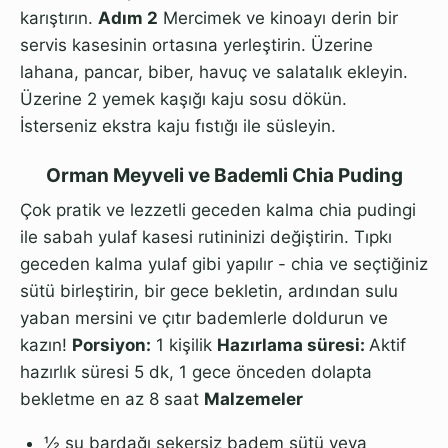
karıştırın.
Adım 2
Mercimek ve kinoayı derin bir
servis kasesinin ortasına yerleştirin. Üzerine
lahana, pancar, biber, havuç ve salatalık ekleyin.
Üzerine 2 yemek kaşığı kaju sosu dökün.
İsterseniz ekstra kaju fıstığı ile süsleyin.
Orman Meyveli ve Bademli Chia Puding
Çok pratik ve lezzetli geceden kalma chia pudingi
ile sabah yulaf kasesi rutininizi değiştirin. Tıpkı
geceden kalma yulaf gibi yapılır - chia ve seçtiğiniz
sütü birleştirin, bir gece bekletin, ardından sulu
yaban mersini ve çıtır bademlerle doldurun ve
kazın!
Porsiyon:
1 kişilik
Hazırlama süresi:
Aktif
hazırlık süresi 5 dk, 1 gece önceden dolapta
bekletme en az 8 saat
Malzemeler
½ su bardağı şekersiz badem sütü veya