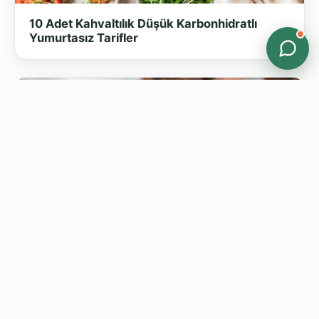
10 Adet Kahvaltılık Düşük Karbonhidratlı
Yumurtasız Tarifler
Ketojenik Çikolatalı Muffin Tarifi