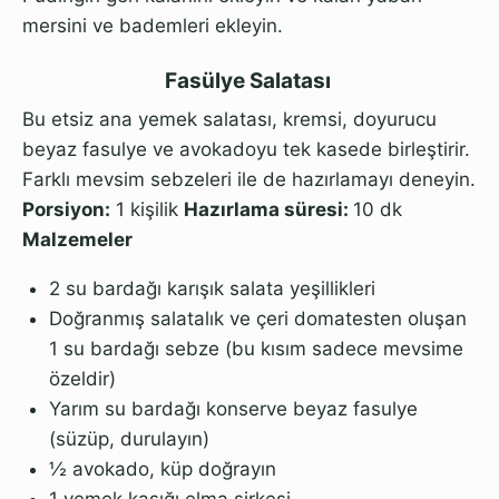
mersini ve bademleri ekleyin.
Fasülye Salatası
Bu etsiz ana yemek salatası, kremsi, doyurucu
beyaz fasulye ve avokadoyu tek kasede birleştirir.
Farklı mevsim sebzeleri ile de hazırlamayı deneyin.
Porsiyon:
1 kişilik
Hazırlama süresi:
10 dk
Malzemeler
2 su bardağı karışık salata yeşillikleri
Doğranmış salatalık ve çeri domatesten oluşan
1 su bardağı sebze (bu kısım sadece mevsime
özeldir)
Yarım su bardağı konserve beyaz fasulye
(süzüp, durulayın)
½ avokado, küp doğrayın
1 yemek kaşığı elma sirkesi