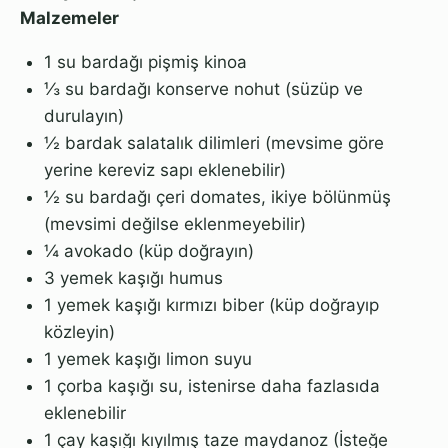
Malzemeler
1 su bardağı pişmiş kinoa
⅓ su bardağı konserve nohut (süzüp ve
durulayın)
½ bardak salatalık dilimleri (mevsime göre
yerine kereviz sapı eklenebilir)
½ su bardağı çeri domates, ikiye bölünmüş
(mevsimi değilse eklenmeyebilir)
¼ avokado (küp doğrayın)
3 yemek kaşığı humus
1 yemek kaşığı kırmızı biber (küp doğrayıp
közleyin)
1 yemek kaşığı limon suyu
1 çorba kaşığı su, istenirse daha fazlasıda
eklenebilir
1 çay kaşığı kıyılmış taze maydanoz (İsteğe