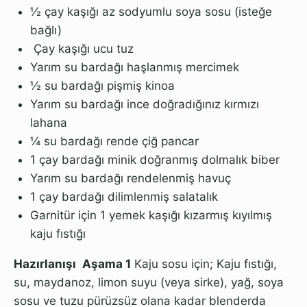
½ çay kaşığı az sodyumlu soya sosu (isteğe
bağlı)
Çay kaşığı ucu tuz
Yarım su bardağı haşlanmış mercimek
½ su bardağı pişmiş kinoa
Yarım su bardağı ince doğradığınız kırmızı
lahana
¼ su bardağı rende çiğ pancar
1 çay bardağı minik doğranmış dolmalık biber
Yarım su bardağı rendelenmiş havuç
1 çay bardağı dilimlenmiş salatalık
Garnitür için 1 yemek kaşığı kızarmış kıyılmış
kaju fıstığı
Hazırlanışı
Aşama 1
Kaju sosu için; Kaju fıstığı,
su, maydanoz, limon suyu (veya sirke), yağ, soya
sosu ve tuzu pürüzsüz olana kadar blenderda