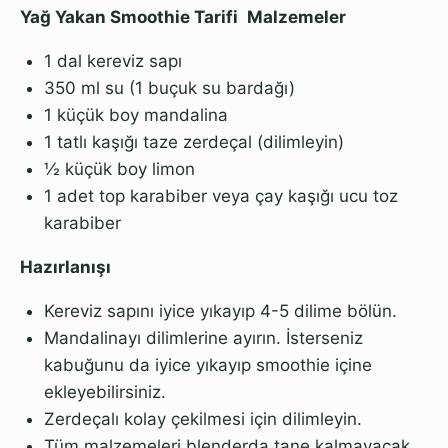
Yağ Yakan Smoothie Tarifi
Malzemeler
1 dal kereviz sapı
350 ml su (1 buçuk su bardağı)
1 küçük boy mandalina
1 tatlı kaşığı taze zerdeçal (dilimleyin)
½ küçük boy limon
1 adet top karabiber veya çay kaşığı ucu toz
karabiber
Hazırlanışı
Kereviz sapını iyice yıkayıp 4-5 dilime bölün.
Mandalinayı dilimlerine ayırın. İsterseniz
kabuğunu da iyice yıkayıp smoothie içine
ekleyebilirsiniz.
Zerdeçalı kolay çekilmesi için dilimleyin.
Tüm malzemeleri blenderda tane kalmayacak