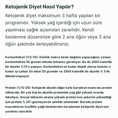
Ketojenik Diyet Nasıl Yapılır?
Ketojenik diyet maksimum 3 hafta yapılan bir
programdır. Yüksek yağ içerdiği için uzun süre
yapılması sağlık açısından zararlıdır. Kendi
beslenme düzeninize göre 2 ana öğün veya 3 ana
öğün şeklinde ilerleyebilirsiniz.
Karbonhidrat (%5-10):
Günlük makro besin dağılımı yapacağınız zaman
karbonhidratı 50 gramın altında tutmanız gerekiyor. Bu da 2500 kalorilik
bir diyetin %10’u yapıyor. Karbonhidrat ne kadar düşük olursa ketosiz o
kadar iyi çalışır. En ideal 30 gramdır ve 2500 kalorilik bir diyetin % 5 lik
dilimini kapsıyor.
Protein (%15-25):
Ketojenik diyetin diğer kafa karıştıran kısmı ise protein
miktarıdır. Bir çok kişi bu diyette proteinide yağ gibi yüksek oranda
tüketiyor. Ancak bilinenin aksine yüksek protein kan şekerini yükselttiği
için protein % 25’i geçmeyecek şekilde alınmalıdır. Burada protein
kaynaklarını özellikle yağlı besinlerden karşılamak ketojenik diyet için
yardımcı olacaktır.