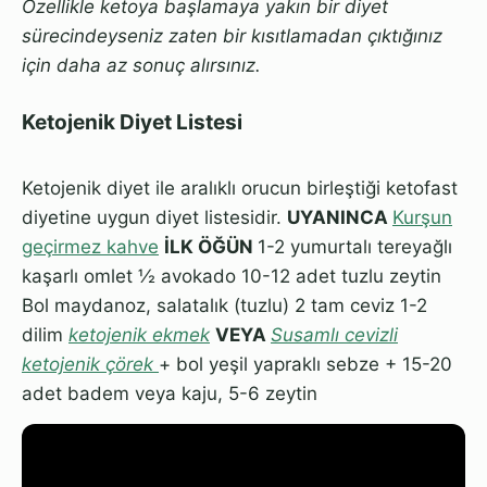
Özellikle ketoya başlamaya yakın bir diyet
sürecindeyseniz zaten bir kısıtlamadan çıktığınız
için daha az sonuç alırsınız.
Ketojenik Diyet Listesi
Ketojenik diyet ile aralıklı orucun birleştiği ketofast
diyetine uygun diyet listesidir.
UYANINCA
Kurşun
geçirmez kahve
İLK ÖĞÜN
1-2 yumurtalı tereyağlı
kaşarlı omlet ½ avokado 10-12 adet tuzlu zeytin
Bol maydanoz, salatalık (tuzlu) 2 tam ceviz 1-2
dilim
ketojenik ekmek
VEYA
Susamlı cevizli
ketojenik çörek
+ bol yeşil yapraklı sebze + 15-20
adet badem veya kaju, 5-6 zeytin