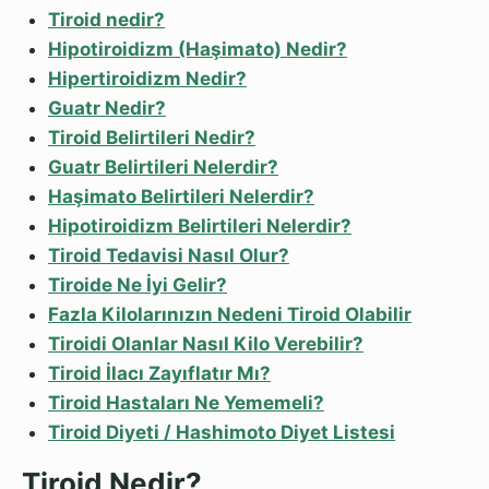
Tiroid nedir?
Hipotiroidizm (Haşimato) Nedir?
Hipertiroidizm Nedir?
Guatr Nedir?
Tiroid Belirtileri Nedir?
Guatr Belirtileri Nelerdir?
Haşimato Belirtileri Nelerdir?
Hipotiroidizm Belirtileri Nelerdir?
Tiroid Tedavisi Nasıl Olur?
Tiroide Ne İyi Gelir?
Fazla Kilolarınızın Nedeni Tiroid Olabilir
Tiroidi Olanlar Nasıl Kilo Verebilir?
Tiroid İlacı Zayıflatır Mı?
Tiroid Hastaları Ne Yememeli?
Tiroid Diyeti / Hashimoto Diyet Listesi
Tiroid Nedir?