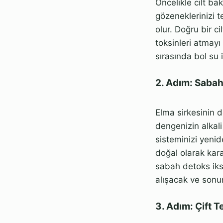
Öncelikle cilt ba
gözeneklerinizi t
olur. Doğru bir c
toksinleri atmay
sırasında bol su 
2. Adım: Sabah
Elma sirkesinin d
dengenizin alkal
sisteminizi yeni
doğal olarak kara
sabah detoks iks
alışacak ve sonu
3. Adım: Çift 