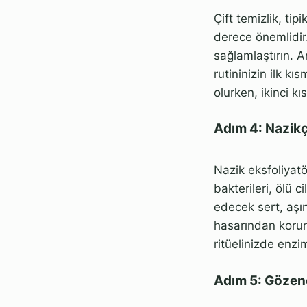
Çift temizlik, tip
derece önemlidir
sağlamlaştırın. A
rutininizin ilk kı
olurken, ikinci kı
Adım 4: Nazikç
Nazik eksfoliyatör
bakterileri, ölü c
edecek sert, aşın
hasarından korur
ritüelinizde enzim
Adım 5: Gözene