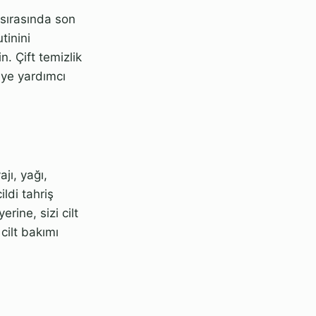
u sırasında son
utinini
n. Çift temizlik
meye yardımcı
ajı, yağı,
ildi tahriş
rine, sizi cilt
cilt bakımı