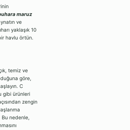
inin
 buhara maruz
aynatın ve
harı yaklaşık 10
ir havlu örtün.
çık, temiz ve
olduğuna göre,
başlayın. C
gibi ürünleri
 açısından zengin
n yaşlanma
r. Bu nedenle,
anmasını