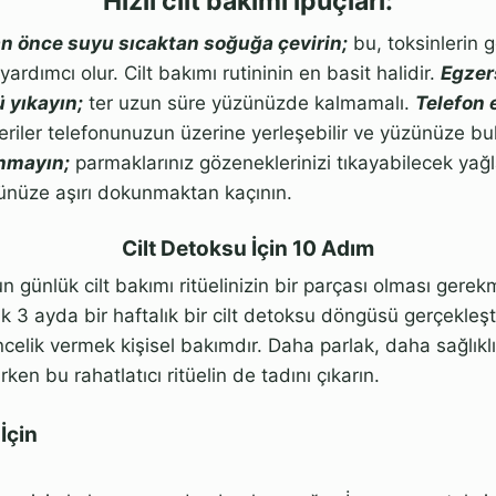
Hızlı cilt bakımı ipuçları:
 önce suyu sıcaktan soğuğa çevirin;
bu, toksinlerin 
yardımcı olur. Cilt bakımı rutininin en basit halidir.
Egzer
 yıkayın;
ter uzun süre yüzünüzde kalmamalı.
Telefon 
eriler telefonunuzun üzerine yerleşebilir ve yüzünüze bul
nmayın;
parmaklarınız gözeneklerinizi tıkayabilecek yağl
ünüze aşırı dokunmaktan kaçının.
Cilt Detoksu İçin 10 Adım
un günlük cilt bakımı ritüelinizin bir parçası olması gere
k 3 ayda bir haftalık bir cilt detoksu döngüsü gerçekleşti
ncelik vermek kişisel bakımdır. Daha parlak, daha sağlıklı ve
ırken bu rahatlatıcı ritüelin de tadını çıkarın.
İçin