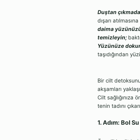
Duştan çıkmadan
dışarı atılmasına 
daima yüzünüzü
temizleyin;
bakt
Yüzünüze doku
taşıdığından yüz
Bir cilt detoksun
akşamları yaklaşı
Cilt sağlığınıza ö
tenin tadını çıkar
1. Adım: Bol Su 