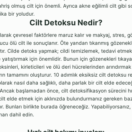
riş olmuş cilt için önemli. Ayrıca akne eğilimli cilt gibi s
ika bir yoludur.
Cilt Detoksu Nedir?
larak çevresel faktörlere maruz kalır ve makyaj, stres, 
nucu ölü cilt ile sonuçlanır. Öte yandan tıkanmış gözenekl
ır. Cilde detoks yapmak; cildi temizlemek, tedavi etmek
yatıştırmak için önemlidir. Bunun için gözenekleri tık
sinleri, kirleticileri ve ölü deri hücrelerinden arındırmak
rın tamamını oluşturur. 10 adımlık eksiksiz cilt detoksu re
larak nasıl daha sağlıklı, daha parlak bir cilt elde edec
. Ancak başlamadan önce, cilt detoksifikasyon sürecini h
 cilt elde etmek için aklınızda bulundurmanız gereken bazı
r. Bunları birlikte burada öğreneceğiz. Yapabiliyorsanız,
man dahil edin.