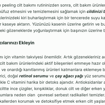
 peeling cilt bakımı rutininizden sonra, cilt bakım ürünler
nüfuz etmesini ve temizlemesini sağlamak için
cildinizi
erinizdeki kiri buharlaştırmak için bir tencerede suyu k
r kaseye aktarın. Yüzünüzü kasenin üzerine getirin ve bu
ki gözeneklerde yoğunlaştırmak için başınızın üzerine b
cılarınızı Ekleyin
kımı için vitamin takviyesi önemlidir. Artık gözenekleriniz a
cilt bakım ürünlerindeki aktif bileşenleri emmeye hazır 
ği ve onardığı kanıtlanmış ürünleri katmanlara eklemeye 
rici, doğal
retinol serumu
ve
çay ağacı yağı
yüz serumu 
ikle C vitamini harika bir detoks ajanıdır. Antioksidanlar
 ciltte ince çizgiler, kırışıklıklar, donuk cilt ve diğer erke
durumlara neden olan çevresel serbest radikalleri temizle
dikallerden korumak ve detoksifiye etmek erken cilt yaşl