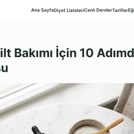
Ana Sayfa
Canlı Dersler
Eğ
Diyet Listeleri
Tarifler
Cilt Bakımı İçin 10 Adımd
su