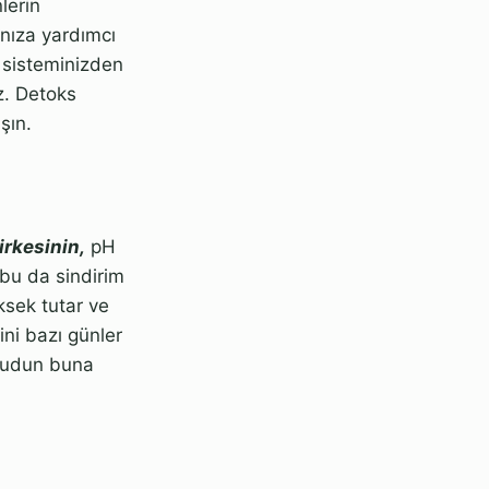
lerin
anıza yardımcı
, sisteminizden
z. Detoks
şın.
irkesinin,
pH
 bu da sindirim
ksek tutar ve
ini bazı günler
ücudun buna