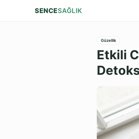
SENCE
SAĞLIK
Güzellik
Etkili 
Detok