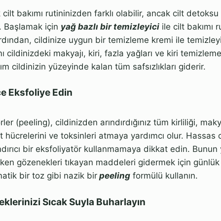
ik cilt bakımı rutininizden farklı olabilir, ancak cilt detoks
. Başlamak için
y
ağ bazlı bir temizleyici
ile cilt bakımı r
rdından, cildinize uygun bir temizleme kremi ile temizleyi
smı cildinizdeki makyajı, kiri, fazla yağları ve kiri temizle
sım cildinizin yüzeyinde kalan tüm safsızlıkları giderir.
e Eksfoliye Edin
ler (peeling), cildinizden arındırdığınız tüm kirliliği, maky
ilt hücrelerini ve toksinleri atmaya yardımcı olur. Hassas c
dırıcı bir eksfoliyatör kullanmamaya dikkat edin. Bunun ye
ken gözenekleri tıkayan maddeleri gidermek için günlük 
atik bir toz gibi nazik bir
peeling
formülü kullanın.
klerinizi Sıcak Suyla Buharlayın