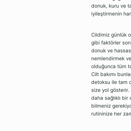
donuk, kuru ve tah
iyileştirmenin har
Cildimiz günlük o
gibi faktörler so
donuk ve hassast
nemlendirmek ve 
olduğunca tüm tok
Cilt bakımı bunla
detoksu ile tam o
size yol gösterir
daha sağlıklı bir
bilmeniz gerekiyo
rutininize her za