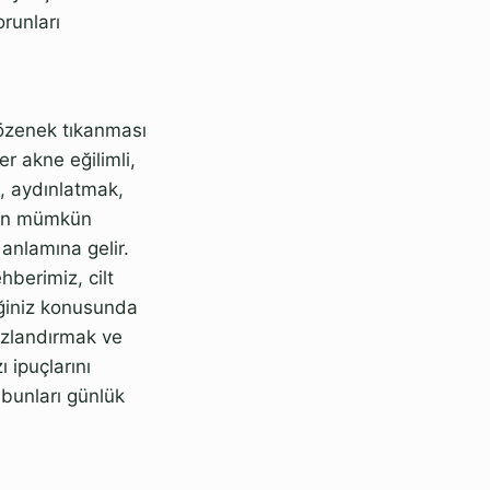
orunları
gözenek tıkanması
er akne eğilimli,
, aydınlatmak,
ayan mümkün
 anlamına gelir.
hberimiz, cilt
eğiniz konusunda
ızlandırmak ve
 ipuçlarını
 bunları günlük