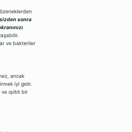
gözeneklerden
sizden sonra
ekranınızı
aşabilir.
ar ve bakteriler
kmez, ancak
rmek iyi gelir.
 ışıltılı bir