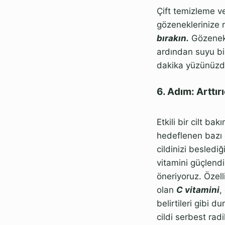
Çift temizleme ve
gözeneklerinize 
bırakın.
Gözenekl
ardından suyu bi
dakika yüzünüzde
6. Adım: Arttırı
Etkili bir cilt ba
hedeflenen bazı 
cildinizi besledi
vitamini güçlendi
öneriyoruz. Özell
olan
C vitamini
,
belirtileri gibi 
cildi serbest ra