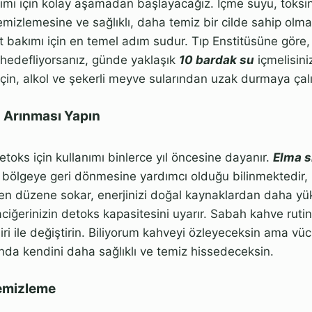
kımı için kolay aşamadan başlayacağız. İçme suyu, toksin
emizlemesine ve sağlıklı, daha temiz bir cilde sahip olm
ilt bakımı için en temel adım sudur. Tıp Enstitüsüne göre
ı hedefliyorsanız, günde yaklaşık
1
0 bardak su
içmelisini
için, alkol ve şekerli meyve sularından uzak durmaya çalı
 Arınması Yapın
etoks için kullanımı binlerce yıl öncesine dayanır.
Elma s
i bölgeye geri dönmesine yardımcı olduğu bilinmektedir,
den düzene sokar, enerjinizi doğal kaynaklardan daha yü
ciğerinizin detoks kapasitesini uyarır. Sabah kahve rutin
iri ile değiştirin. Biliyorum kahveyi özleyeceksin ama v
nda kendini daha sağlıklı ve temiz hissedeceksin.
Temizleme